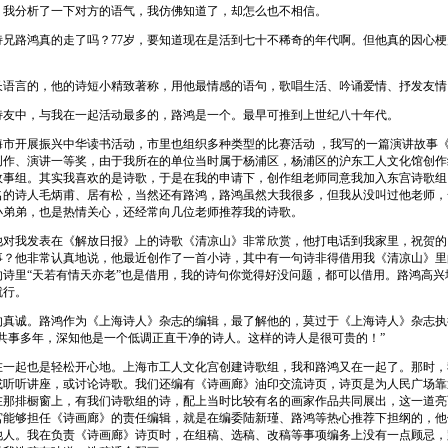
，我分析了一下对方的语气，我仿佛知道了，却怎么也不相信。
诗兄路鸿真的走了吗？77岁，要知道现在是活到七十不稀奇的年代啊。但他真的因心梗
长语言的，他的诗短小精致著称，用他最情感的语句，歌唱生活、吟诵爱情、抒发友情
诗友中，与我在一起活动最多的，路鸿是一个。最早可推到上世纪八十年代。
海市开展振兴中华读书活动，市里也组织多种类型的比赛活动 ，我写的一篇演讲故事
创作、演讲一等奖，由于我所在的单位当时属于杨浦区，杨浦区的沪东工人文化馆创作
故事组。其实我喜欢的是诗歌，于是在我的申请下，创作组老师同意我加入东宫诗歌组
名的诗人毛炳甫、居有松，当然还有路鸿，路鸿虽然大我很多，但我从没叫过他老师，
小弟弟，也是热情关心，还经常向几位老师推荐我的诗歌。
他对我发表在《解放日报》上的诗歌《清凉山》非常欣赏，他打电话到我家里，祝贺的
事？他非常认真地说，他最近创作了一首小诗，其中有一句诗非得借用我《清凉山》里
的诗里“天若有情天亦老”也是借用，我的诗句你觉得好没问题，都可以借用。路鸿高兴
就行。
的真诚。路鸿作为《上海诗人》杂志的编辑，最了解他的，莫过于《上海诗人》杂志执
我共事多年，深知他是一个低调正直干净的诗人。这样的诗人是很可贵的！”
在一起也是轻松开心地。上海市工人文化宫创建诗歌组，我和路鸿又在一起了。那时，
或听听讲座，或讨论诗歌。我们还编有《诗画廊》油印交流诗页，诗页是为人民广场靠
在那排橱窗上，有我们诗歌组的诗，配上当时比较有名的画家作品共同展出，这一道亮
宫能够担任《诗画廊》的责任编辑，就是在编委陆新瑾、路鸿等热心推荐下担纲的，他
他人。我在负责《诗画廊》诗页时，在组稿、选稿、改稿等事项编务上没有一点顾忌，