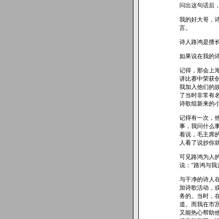
问出这句话后
我的好大哥，
言。
诗人路鸿是擅
如果说在我的
记得，那会上
讲比赛中荣获
我加入他们的
了当时非常有
诗歌组新来的
记得有一次，
事，我问什么
着说，毛主席
人看了说抄你
可见路鸿为人
说：“路鸿与
与干净的诗人
加诗歌活动，
务的。当时，
道。而我在市
又能热心帮助