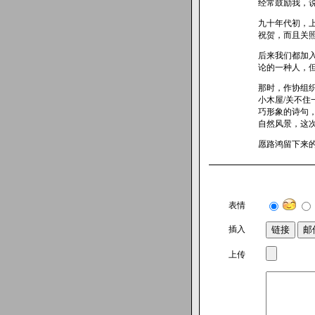
经常鼓励我，
九十年代初，
祝贺，而且关
后来我们都加
论的一种人，
那时，作协组
小木屋/关不住
巧形象的诗句
自然风景，这
愿路鸿留下来
表情
插入
上传