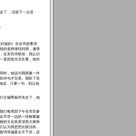
走了 ，没留下一点语
。
《好媳妇》在全市故事演
组的老师便找到我，邀请
，在东宫诗歌组，我认识
一直把他当兄长看，他对
同时，他说与我商量一件
的诗句才完美。我听了笑
地说，只要一句，别让他
行主编季振邦先生了，他
我们每周四下午在市宫参
近市宫一边的一排橱窗服
丽的文化风景深受大家称
们认为我思想比较活跃，
路鸿等编委从不干涉，还