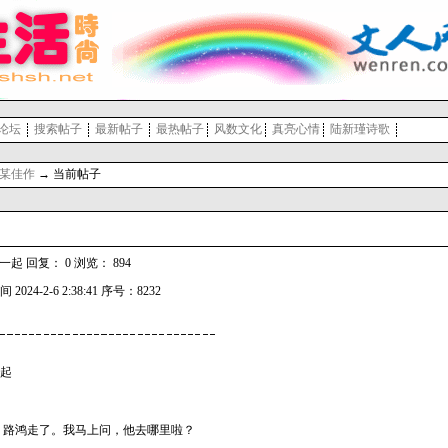
论坛
搜索帖子
最新帖子
最热帖子
风数文化
真亮心情
陆新瑾诗歌
某佳作
→ 当前帖子
 回复： 0 浏览： 894
 2024-2-6 2:38:41 序号：8232
一起
，路鸿走了。我马上问，他去哪里啦？