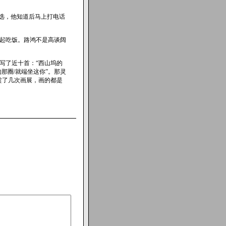
选，他知道后马上打电话
起吃饭。路鸿不是高谈阔
写了近十首：“西山坞的
的那圈/就端坐这你”。那灵
赏了几次画展，画的都是