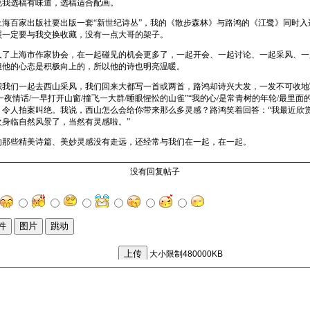
说我选稿有味道，选稿适合配画。
上海百家出版社要出版一套“新世纪诗丛”，我的《散步森林》与路鸿的《江鹭》同时入
照一定要与我交换收藏，没有一点大哥的架子。
入了上海市作家协会，在一起碰见的机会更多了，一起开会、一起讨论、一起采风、一
但他的心态是积极向上的，所以他的诗也明亮温暖。
织我们一起去西山采风，我们回来大都写一首或两首，路鸿却诗兴大发，一发不可收地
一夜情话/一早打开山窗/撞飞一大群/睡眼惺忪的山雀”“我的心/是常青树的年轮/最里面
，令人拍案叫绝。我说，西山怎么会给你带来那么多灵感？路鸿笑着回答：“我最近欣
次身临自然风景了，当然有灵感啦。”
的那些精美诗篇、美妙灵感没有走远，还经常与我们在一起，在一起。
没有回复帖子