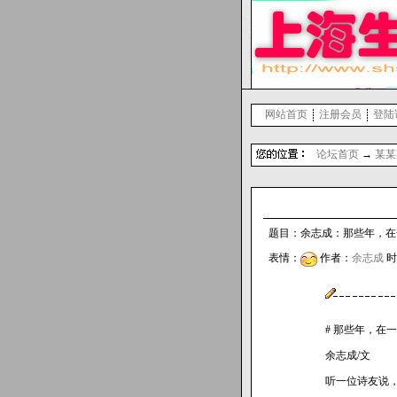
网站首页
注册会员
登陆
论坛首页
→
某某
题目：余志成：那些年，在一起
表情：
作者：
余志成
时间
# 那些年，在
余志成/文
听一位诗友说