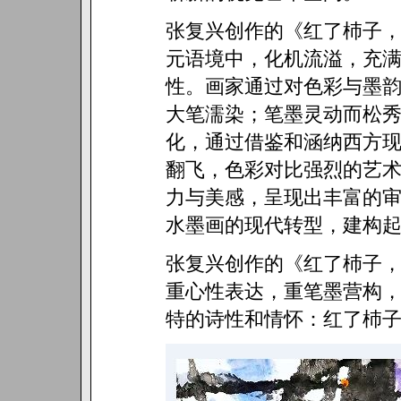
张复兴创作的《红了杮子
元语境中，化机流溢，充
性。画家通过对色彩与墨
大笔濡染；笔墨灵动而松
化，通过借鉴和涵纳西方
翻飞，色彩对比强烈的艺
力与美感，呈现出丰富的
水墨画的现代转型，建构
张复兴创作的《红了杮子
重心性表达，重笔墨营构
特的诗性和情怀：红了杮