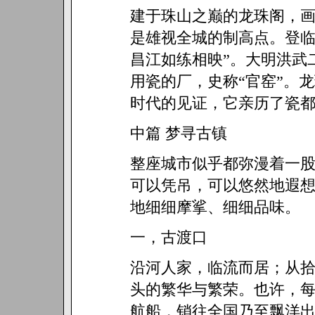
建于珠山之巅的龙珠阁，
是雄视全城的制高点。登临
昌江如练相映”。大明洪武
用瓷的厂，史称“官窑”。
时代的见证，它亲历了瓷
中篇 梦寻古镇
整座城市似乎都弥漫着一
可以凭吊，可以悠然地遐
地细细摩挲、细细品味。
一，古渡口
沿河人家，临流而居；从
头的繁华与繁荣。也许，
航船，销往全国乃至飘洋