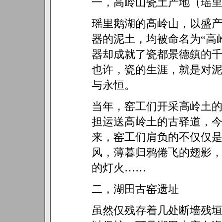
一，高岭山瓷土产地（瑶
瑶里鹅湖的高岭山，以盛
器的泥土，均被命名为“高
器却成就了瓷都景德鎮的
也许，瓷的生涯，就是对
与永恒。
当年，窑工们开采高岭土
担运送高岭土的古驿道，
来，窑工们肩负的不仅仅
风，薄暮归鸦倦飞的翅影
的灯火……
二，湖田古窑遗址
虽然仅残存着几处断墙残