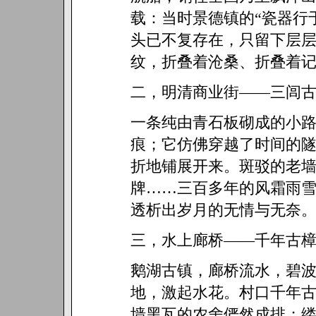
载：当时景德镇的“瓷器行
头已不复存在，只留下层
纹，折叠着沧桑、折叠着
二，明清商业街——三闾
一条纯由青石板砌成的小
痕；它仿佛穿越了时间的
折地铺展开来。斑驳的老
牌……三百多年的风霜雨
透析出岁月的无情与无奈
三，水上廊桥——千年古
鹅湖古镇，廊桥流水，碧
地，激起水花。村口千年
墙黑瓦的农舍俨然成排；