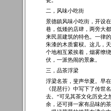
瓷。
二，风味小吃街
景德鎮风味小吃街，开设
巷，低矮的店肆，两旁大
来民居建筑的特色。一律
朱漆的木质窗棂。这儿，
个地相互紧挨着，烟雾缭
伏，一派热闹的景象。
三，品茶浮梁
浮梁名茶，斐声华夏。早
《琵琶行》中写下了传世名
去。”可见其茶文化历史之
余，还可择一家有品味的