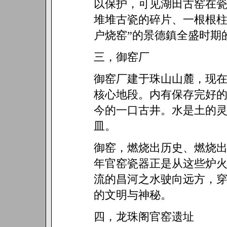
以保护，可见湖田古窑在
堆堆古瓷的碎片、一根根柱
户烧窑”的景德鎮全盛时期
三，御窑厂
御窑厂建于珠山山麓，现
核心地段。内有保存完好
今的一口古井。水是土的
皿。
御窑，燃烧出历史、燃烧
年官窑瓷器正是从这些炉
流的昌河之水驶向远方，
的文明与神秘。
四，龙珠阁官窑遗址