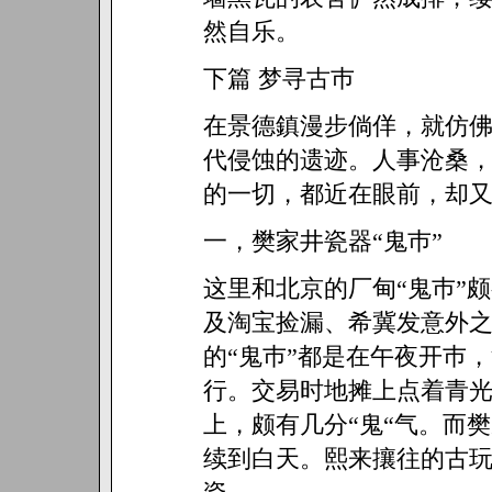
然自乐。
下篇 梦寻古巿
在景德鎮漫步倘佯，就仿
代侵蚀的遗迹。人事沧桑
的一切，都近在眼前，却
一，樊家井瓷器“鬼巿”
这里和北京的厂甸“鬼巿”
及淘宝捡漏、希冀发意外
的“鬼巿”都是在午夜开巿
行。交易时地摊上点着青
上，颇有几分“鬼“气。而
续到白天。熙来攘往的古