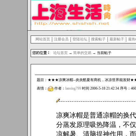
网站首页
注册会员
登陆论坛
搜索帖子
最新帖子
最热
论坛首页
→
简单的交易
→ 当前帖子
题目：★★★凉爽冰帽--炎炎酷夏有商机，冰凉世界能发财★★★ 回
表情：
作者：
lansing799
时间 2006-5-18 21:42:34 序号：46
凉爽冰帽是普通凉帽的换
分蒸发原理吸热降温，不
凉解暑、清脑提神作用，