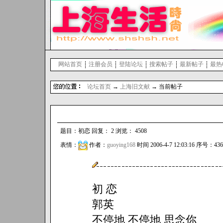
网站首页
注册会员
登陆论坛
搜索帖子
最新帖子
最热
论坛首页
→
上海旧文献
→ 当前帖子
题目：初恋 回复： 2 浏览： 4508
表情：
作者：
guoying168
时间 2006-4-7 12:03:16 序号：436
初 恋
郭英
不停地 不停地 思念你