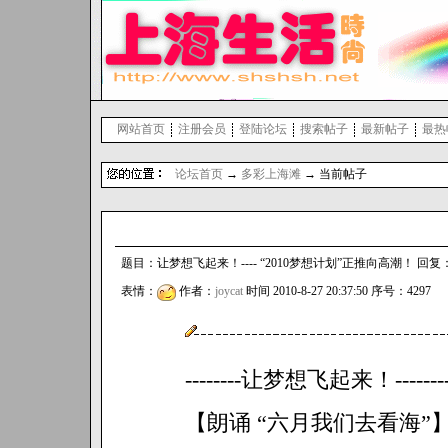
网站首页
注册会员
登陆论坛
搜索帖子
最新帖子
最热
论坛首页
→
多彩上海滩
→ 当前帖子
题目：让梦想飞起来！---- “2010梦想计划”正推向高潮！ 回复： 
表情：
作者：
joycat
时间 2010-8-27 20:37:50 序号：4297
--------让梦想飞起来！--------
【朗诵 “六月我们去看海”