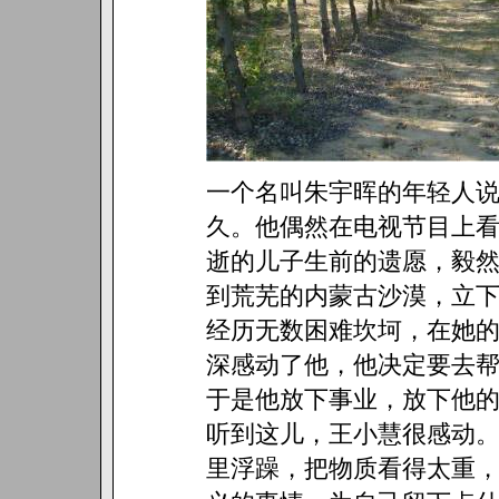
一个名叫朱宇晖的年轻人
久。他偶然在电视节目上
逝的儿子生前的遗愿，毅
到荒芜的内蒙古沙漠，立下
经历无数困难坎坷，在她
深感动了他，他决定要去
于是他放下事业，放下他
听到这儿，王小慧很感动。
里浮躁，把物质看得太重