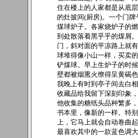
住在楼上的人家都是从底
的灶披间(厨房)。一个门
煤球炉子。各家烧炉子的
到处散落着黑乎乎的煤屑
门，斜对面的平凉路上就
球堆得像小山一样，买卖
铲煤球。早上生炉子的时
壁都被烟熏火缭得呈黄碣
我晚上有时到亭子间去白
收藏品给我留下深刻印象
他收集的糖纸头品种繁多
书本里，像新的一样。特
上，它马上就会自动卷曲
最喜欢其中的一款蓝色调