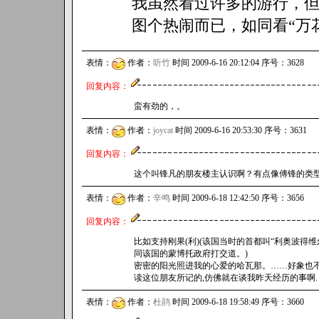
我虽然看过许多的游行，
图个热闹而已，如同看“万花
表情：
作者：
听竹
时间 2009-6-16 20:12:04 序号：3628
回复内容：
蛮有劲的，。
表情：
作者：
joycat
时间 2009-6-16 20:53:30 序号：3631
回复内容：
这个叫锋凡的朋友楼主认识啊？有点像傅锋的类型
表情：
作者：
辛鸣
时间 2009-6-18 12:42:50 序号：3656
回复内容：
比如支持刚果(利)(该国当时的首都叫“利奥波得
同该国的蒙博托政府打交道。)
密密的阳光照进我的心爱的哈瓦那。……好象也
读这位朋友所记的,仿佛就在谈我昨天经历的事啊.
表情：
作者：
杜鹃
时间 2009-6-18 19:58:49 序号：3660