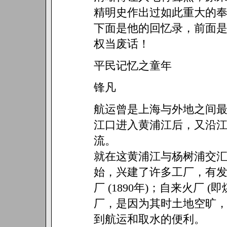
精明史作出过如此重大的
下面是他的回忆录，前面
权当废话！
平民记忆之童年
锋凡
航运曾是上海与外地之间
江口进入黄浦江后，又沿
流。
就在这黄浦江与杨树浦交
始，兴建了许多工厂，有发电厂 
厂 (1890年)；自来火厂 (
厂，是因为其时土地空旷
到航运和取水的便利。