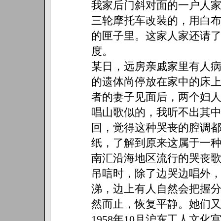
我家后门斜对面的一户人
三轮摩托车改装的，用白
的匣子里。这家人家还请
度。
某日，远房亲戚家里有人
的遗体尚停放在家中的床
者的妻子见面后，两个妇
唱山歌似的，我听不出其
回，觉得这种哭丧的腔调
纸，了解到原来这属于一
南汇沿海地区流行的哭丧
吊唁时，除了边哭边唱外，
涕，边上有人自然会把握
然而止，恢复平静。她们
1958年10月沪东工人文