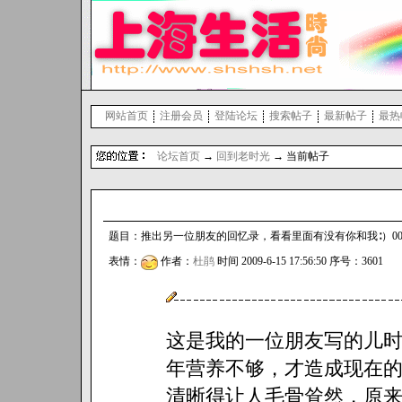
网站首页
注册会员
登陆论坛
搜索帖子
最新帖子
最热
论坛首页
→
回到老时光
→ 当前帖子
题目：推出另一位朋友的回忆录，看看里面有没有你和我∶）001 回
表情：
作者：
杜鹃
时间 2009-6-15 17:56:50 序号：3601
这是我的一位朋友写的儿
年营养不够，才造成现在
清晰得让人毛骨耸然，原