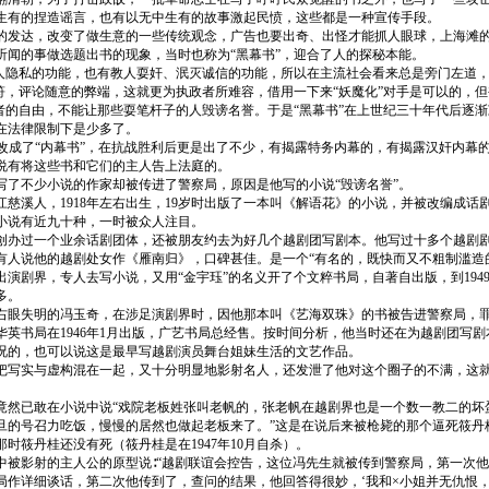
生有的捏造谣言，也有以无中生有的故事激起民愤，这些都是一种宣传手段。
的发达，改变了做生意的一些传统观念，广告也要出奇、出怪才能抓人眼球，上海滩
听闻的事做选题出书的现象，当时也称为“黑幕书”，迎合了人的探秘本能。
揭人隐私的功能，也有教人耍奸、泯灭诚信的功能，所以在主流社会看来总是旁门左道
符，评论随意的弊端，这就更为执政者所难容，借用一下来“妖魔化”对手是可以的，但
”者的自由，不能让那些耍笔杆子的人毁谤名誉。于是“黑幕书”在上世纪三十年代后逐
在法律限制下是少多了。
 改成了“内幕书”，在抗战胜利后更是出了不少，有揭露特务内幕的，有揭露汉奸内幕
说有将这些书和它们的主人告上法庭的。
写了不少小说的作家却被传进了警察局，原因是他写的小说“毁谤名誉”。
慈溪人，1918年左右出生，19岁时出版了一本叫《解语花》的小说，并被改编成话
小说有近九十种，一时被众人注目。
创办过一个业余话剧团体，还被朋友约去为好几个越剧团写剧本。他写过十多个越剧
有人说他的越剧处女作《雁南归》，口碑甚佳。是一个“有名的，既快而又不粗制滥造
演剧界，专人去写小说，又用“金宇珏”的名义开了个文粹书局，自著自出版，到194
多。
右眼失明的冯玉奇，在涉足演剧界时，因他那本叫《艺海双珠》的书被告进警察局，罪
华英书局在1946年1月出版，广艺书局总经售。按时间分析，他当时还在为越剧团写
况的，也可以说这是最早写越剧演员舞台姐妹生活的文艺作品。
把写实与虚构混在一起，又十分明显地影射名人，还发泄了他对这个圈子的不满，这
竟然已敢在小说中说“戏院老板姓张叫老帆的，张老帆在越剧界也是一个数一教二的坏
旦的号召力吃饭，慢慢的居然也做起老板来了。”这是在说后来被枪毙的那个逼死筱丹桂
时筱丹桂还没有死（筱丹桂是在1947年10月自杀）。
中被影射的主人公的原型说∶“越剧联谊会控告，这位冯先生就被传到警察局，第一次
局作详细谈话，第二次他传到了，查问的结果，他回答得很妙，‘我和×小姐并无仇恨