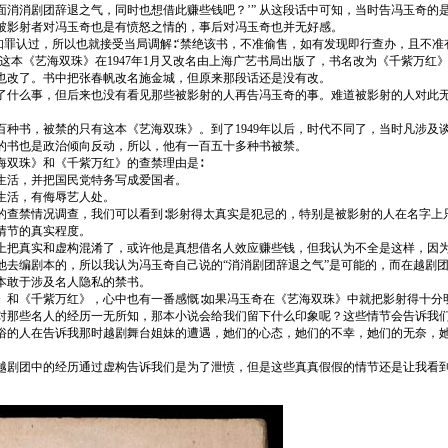
面消消剧团辞退之气，同时也想借此赚些钱吧？’” 从这段话中可知，当时告冯玉奇的
被影射者对冯玉奇也是有愤怒之情的，事后对冯玉奇也并无好感。
知罪认过，所以也就接受当局调解∶‘禁绝该书，不准偷售，如有发现即行查办，且不准
这本《艺海双珠》在1947年1月又改名由上海广艺书局出版了，书名改为《千紫万红
也改了。书中把张春帆改名施金城，但原来那段话还是没有改。
了什么事，但后来也没有看见那些被影射的人再告冯玉奇的事。难道被影射的人对此
二百种书，被禁的只有这本《艺海双珠》。到了1949年以后，时代不同了，当时凡涉
的书也是政治倾向反动，所以，他有一百五十多种书被禁。
海双珠》和《千紫万红》的查禁理由是∶
生活，并把国民党特务写成爱国者。
生活，有侮辱艺人处。
的查禁情况调查，我们可以看到∶影射得太真实是犯忌的，特别是被影射的人在名字上
情节的真实程度。
上把真实和虚构混淆了，或许他是真想借名人效应赚些钱，但我认为不全是这样，因
他去编剧本的，所以我认为冯玉奇自己说的“消消剧团辞退之气”是可能的，而在越剧
本敢于涉及名人隐私的禁书。
》和《千紫万红》，心中也有一番感慨∶如果冯玉奇在《艺海双珠》中就把影射得十分
对那些名人的经历一无所知，那本小说会给我们留下什么印象呢？这些情节会告诉我
俗的人在告诉我那时越剧舞台姐妹的遭遇，她们的心态，她们的不幸，她们的无奈，
越剧团中的经历通过虚构告诉我们是为了泄愤，但是这些真真假假的情节还是让我看