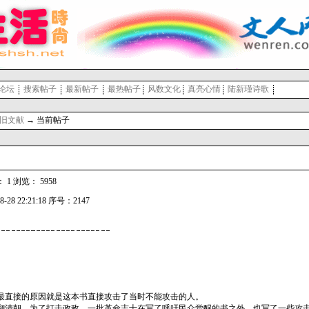
论坛
搜索帖子
最新帖子
最热帖子
风数文化
真亮心情
陆新瑾诗歌
旧文献
→ 当前帖子
 浏览： 5958
-28 22:21:18 序号：2147
最直接的原因就是这本书直接攻击了当时不能攻击的人。
翻清朝，为了打击政敌，一批革命志士在写了呼吁民众觉醒的书之外，也写了一些攻