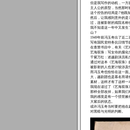
但是我写作的动机，一方
主人公的原型，当然那时
这个控告的结局是∶“他既
然后，让我感到意外的是∶
过，连被影射的戏院名称
我不知道这一年中又发生
山？
1949年前冯玉奇出了近
写有国民党特务抗日情节
在查禁书目中，有关《艺
艺海双珠：写女伶的腐化
千紫万红：述越剧演员私
通过对这本《艺海双珠》
被影射的人也更计较涉及
而冯玉奇也恰恰在这一面
大，越剧团也是慕名而请
素材，这样才有了这样一
我现在读过了《艺海双珠
那样全部改掉，如果我们
我的感觉是有一个愤世嫉
大紫后的状态。
或许冯玉奇当时要把他在
对黑暗与光明的判断。