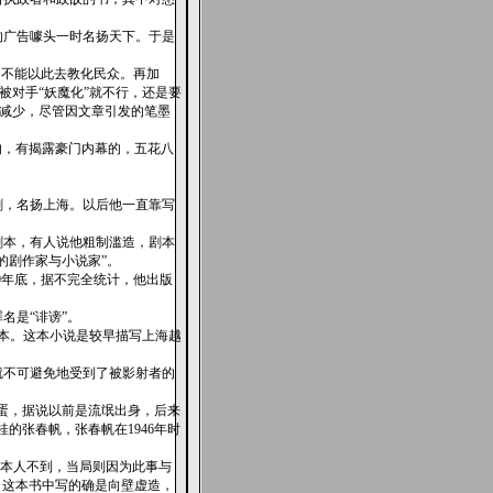
的广告噱头一时名扬天下。于是
，不能以此去教化民众。再加
被对手“妖魔化”就不行，还是要
渐减少，尽管因文章引发的笔墨
的，有揭露豪门内幕的，五花八
剧，名扬上海。以后他一直靠写
剧本，有人说他粗制滥造，剧本
的剧作家与小说家”。
9年底，据不完全统计，他出版
名是“诽谤”。
剧本。这本小说是较早描写上海越
就不可避免地受到了被影射者的
蛋，据说以前是流氓出身，后来
的张春帆，张春帆在1946年时
他本人不到，当局则因为此事与
，这本书中写的确是向壁虚造，