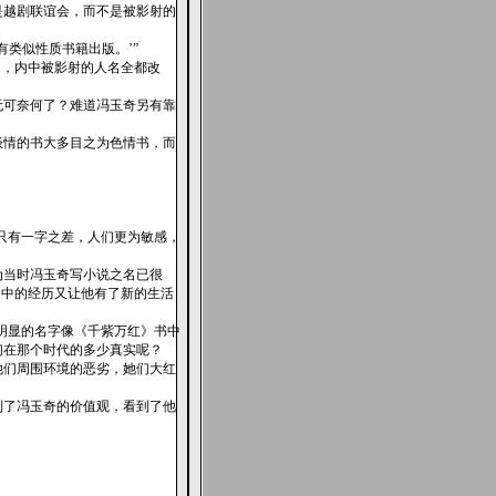
是越剧联谊会，而不是被影射的
有类似性质书籍出版。’”
》，内中被影射的人名全都改
无可奈何了？难道冯玉奇另有靠
及谈情的书大多目之为色情书，而
只有一字之差，人们更为敏感，
为当时冯玉奇写小说之名已很
团中的经历又让他有了新的生活
明显的名字像《千紫万红》书中
们在那个时代的多少真实呢？
她们周围环境的恶劣，她们大红
到了冯玉奇的价值观，看到了他