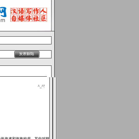
^_^!
击执政者和政敌的书，其中对慈