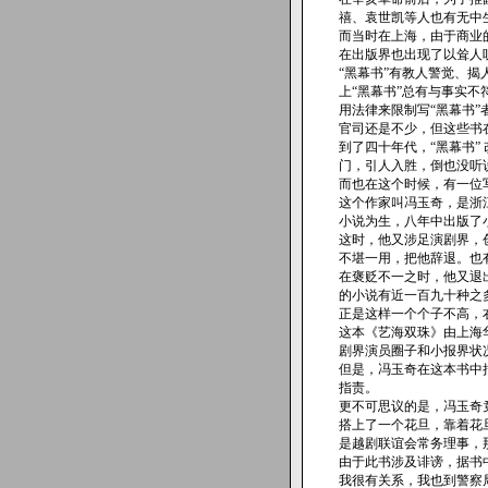
禧、袁世凯等人也有无中
而当时在上海，由于商业
在出版界也出现了以耸人
“黑幕书”有教人警觉、
上“黑幕书”总有与事实不
用法律来限制写“黑幕书
官司还是不少，但这些书
到了四十年代，“黑幕书”
门，引人入胜，倒也没听
而也在这个时候，有一位
这个作家叫冯玉奇，是浙江
小说为生，八年中出版了
这时，他又涉足演剧界，
不堪一用，把他辞退。也
在褒贬不一之时，他又退出
的小说有近一百九十种之
正是这样一个个子不高，
这本《艺海双珠》由上海
剧界演员圈子和小报界状
但是，冯玉奇在这本书中
指责。
更不可思议的是，冯玉奇
搭上了一个花旦，靠着花
是越剧联谊会常务理事，那
由于此书涉及诽谤，据书
我很有关系，我也到警察