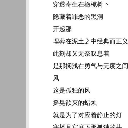
穿透寄生在橄榄树下
隐藏着罪恶的黑洞
开起那
埋葬在泥土之中经典而正
此刻却又无奈叹息着
是那搁浅在勇气与无度之
风
这是孤独的风
摇晃欲灭的蜡烛
就是为了对应着静止的灯
寒楼月宫庭下那孤独的井