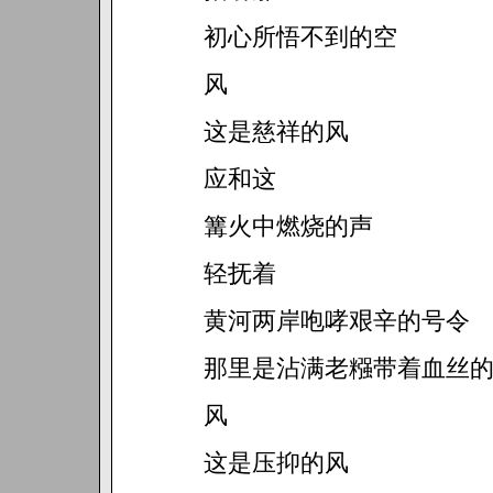
初心所悟不到的空
风
这是慈祥的风
应和这
篝火中燃烧的声
轻抚着
黄河两岸咆哮艰辛的号令
那里是沾满老糨带着血丝
风
这是压抑的风