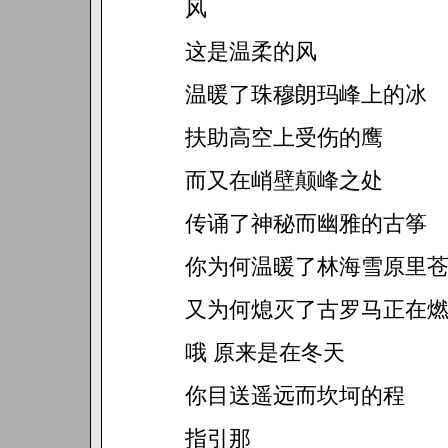
风
这是温柔的风
温暖了珠穆朗玛峰上的冰
扶助高空上受伤的鹰
而又在峭壁颠峰之处
传诵了神秘而幽雅的古筝
你为何温暖了林海雪原里
又为何熄灭了古罗马正在
哦 原来是在冬天
你目送遥远而坎坷的程
指引那